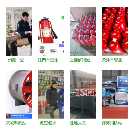
銷毀！查
江門市恒保
全面解讀滅
天津市豐晟
處！沒收！
消防器材服
火器維修與
消防科技
3·15湖北消
務部 您的
報廢標準
一站式消防
防重拳出擊
消防安全守
——讓天津
服務，守護
消防器材銷
護專家
區域消防安
您與社會的
售
全更有保障
安全
武城縣欣泓
嚴查假貨
遠離火患，
靜海消防維