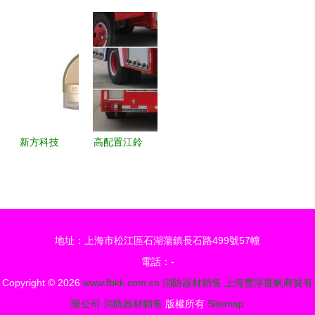
通風設備廠
守護安全
首選防火神
修與器材批
以品質立
克拉瑪依消
器 A級防火
發服務 專
足，守護消
防開
硅質板與改
業換粉、消
防安全
展“3·15”消
性硅質聚苯
防改造與噴
防產品專項
板設備解析
淋頭鉆、煙
檢查和集中
感、消火栓
宣傳行動
銷售
新方科技
高配置江鈴
燃氣報警器
水罐消防車
與消防器材
湖北江南消
銷售的領航
防車廠家直
者
銷的可靠之
地址：上海市松江區石湖蕩鎮長石路499號57幢
選
電話：-
Copyright © 2026
www.fbkk.com.cn
消防器材銷售
上海豐浮度帆商貿有
限公司
消防器材銷售
版權所有
Sitemap