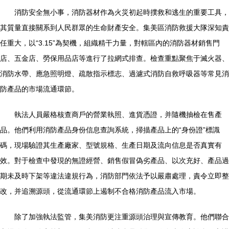
消防安全無小事，消防器材作為火災初起時撲救和逃生的重要工具，
其質量直接關系到人民群眾的生命財產安全。集美區消防救援大隊深知責
任重大，以“3.15”為契機，組織精干力量，對轄區內的消防器材銷售門
店、五金店、勞保用品店等進行了拉網式排查。檢查重點聚焦于滅火器、
消防水帶、應急照明燈、疏散指示標志、過濾式消防自救呼吸器等常見消
防產品的市場流通環節。
執法人員嚴格核查商戶的營業執照、進貨憑證，并隨機抽檢在售產
品。他們利用消防產品身份信息查詢系統，掃描產品上的“身份證”標識
碼，現場驗證其生產廠家、型號規格、生產日期及流向信息是否真實有
效。對于檢查中發現的無證經營、銷售假冒偽劣產品、以次充好、產品過
期未及時下架等違法違規行為，消防部門依法予以嚴肅處理，責令立即整
改，并追溯源頭，從流通環節上遏制不合格消防產品流入市場。
除了加強執法監管，集美消防更注重源頭治理與宣傳教育。他們聯合