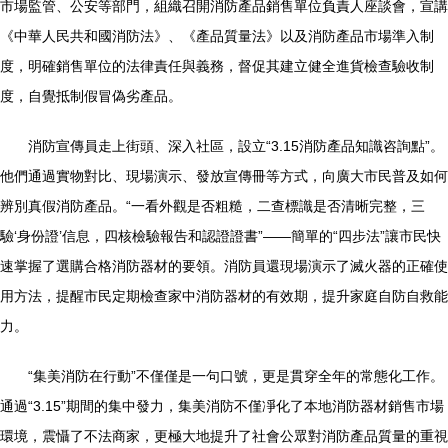
市場監管、公安等部門，組織召開消防產品銷售單位負責人座談會，宣講
《中華人民共和國消防法》、《產品質量法》以及消防產品市場準入制
度，明確銷售單位的法律責任與義務，督促其建立健全進貨檢查驗收制
度，自覺抵制假冒偽劣產品。
消防宣傳員走上街頭、深入社區，設立“3.15消防產品知識咨詢點”。
他們通過實物對比、現場演示、發放宣傳冊等方式，向廣大市民普及如何
辨別真假消防產品。“一看外觀是否粗糙，二查標識是否清晰完整，三
驗‘身份證’信息，四核檢驗報告和認證證書”——簡單的“四步法”讓市民快
速掌握了選購合格消防器材的要領。消防員還現場演示了滅火器的正確使
用方法，提醒市民定期檢查家中消防器材的有效期，提升家庭自防自救能
力。
“集美消防在行動”不僅僅是一句口號，更是貫穿全年的常態化工作。
通過“3.15”期間的集中發力，集美消防不僅凈化了本地消防器材銷售市場
環境，震懾了不法商家，更極大地提升了社會公眾對消防產品質量的重視