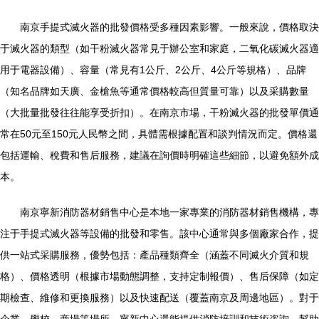
南京手提式滅火器的批發價格受多種因素影響。一般來說，價格取決
于滅火器的類型（如干粉滅火器常見于辦公室和家庭，二氧化碳滅火器適
用于電器設備）、容量（常見有1公斤、2公斤、4公斤等規格）、品牌
（知名品牌如天廣、金槍魚等通常價格較高但質量可靠）以及采購數量
（大批量批發往往能享受折扣）。在南京市場，干粉滅火器的批發單價通
常在50元至150元人民幣之間，具體需根據配置和談判情況而定。價格還
包括運輸、稅費和售后服務，建議在詢價時明確這些細節，以避免額外成
本。
南京寧新消防器材銷售中心是本地一家專業的消防器材銷售機構，專
注于手提式滅火器等設備的批發和零售。該中心通常與多個廠家合作，提
供一站式采購服務，優勢包括：產品種類齊全（涵蓋不同滅火介質和規
格）、價格透明（根據市場動態調整，支持定制報價）、售后保障（如定
期檢查、維修和更換服務）以及快速配送（覆蓋南京及周邊地區）。對于