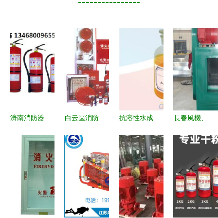
----------------
濟南消防器
白云區消防
抗溶性水成
長春風機、
材銷售 守
產品經營中
膜泡沫滅火
排風設備與
護泉城安
心 全方位
劑 質量保
消防器材銷
全，選擇專
守護消防安
證，專業消
售解析 構
業滅火器的
全，專業銷
防器材銷售
建安全與高
重要性
售消防器材
方案
效并重的專
與應急救援
業服務體系