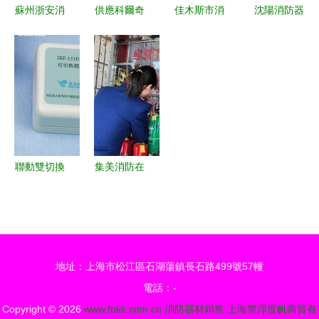
設施
蘇州浙安消
供應科爾奇
佳木斯市消
沈陽消防器
防設備工程
正壓式空氣
防設備公司
材銷售指南
全方位消防
壓縮機
專業消防器
專業、合
設備產品列
MCH6 ET
材銷售，守
規、便捷的
表與專業消
江蘇海蛟潛
護城市安全
滅火器采購
防器材銷售
水裝備銷售
防線
方案
服務
部，專業消
防器材銷售
聯動雙切換
集美消防在
與解決方案
模塊 功
行動 筑牢
能、價格與
安全防線，
供應商全解
規范消防器
析——聚焦
材銷售市場
地址：上海市松江區石湖蕩鎮長石路499號57幢
廣州增城崇
電話：-
源消防器材
Copyright © 2026
www.fbkk.com.cn
消防器材銷售
上海豐浮度帆商貿有
經營部熱賣