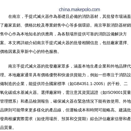
在南京，手提式滅火器作為基礎且必備的消防器材，其批發市場涵蓋
了廠家直銷、價格比較及專業銷售中心等多個環節。南京寧新消防器材銷
售中心作為本地知名的供應商，為各類場所提供可靠的消防設備解決方
案。本文將詳細介紹南京手提式滅火器的批發相關信息，包括廠家選擇、
價格因素及寧新中心的特色服務。
南京手提式滅火器的批發廠家眾多，涵蓋本地生產企業和外地品牌代
理。本地廠家通常具有價格優勢和快速供貨能力，例如一些專注于消防設
備制造的企業，能提供符合國家標準（如GB4351.1-2005）的干粉、二
氧化碳或水基滅火器。選擇廠家時，需注意其資質認證（如ISO9001質量
管理體系）和產品檢測報告，確保滅火器在緊急情況下能有效使用。外地
品牌則可能帶來更多樣化的產品線，但運輸成本和時間可能略高。建議批
發商根據實際需求（如使用場所、預算和交貨期）綜合評估廠家信譽和產
品質量。