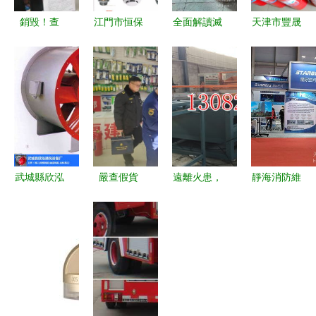
銷毀！查
江門市恒保
全面解讀滅
天津市豐晟
處！沒收！
消防器材服
火器維修與
消防科技
3·15湖北消
務部 您的
報廢標準
一站式消防
防重拳出擊
消防安全守
——讓天津
服務，守護
消防器材銷
護專家
區域消防安
您與社會的
售
全更有保障
安全
武城縣欣泓
嚴查假貨
遠離火患，
靜海消防維
通風設備廠
守護安全
首選防火神
修與器材批
以品質立
克拉瑪依消
器 A級防火
發服務 專
足，守護消
防開
硅質板與改
業換粉、消
防安全
展“3·15”消
性硅質聚苯
防改造與噴
防產品專項
板設備解析
淋頭鉆、煙
檢查和集中
感、消火栓