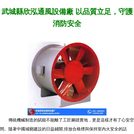
武城縣欣泓通風設備廠 以品質立足，守護
消防安全
傳統機械制造的賦能不能離了工匠腳踏實地，更是這樣才有了心安空
間。隨著中國城鄉建設的日益鋪開,排放合格煙與保持室內火安全的話