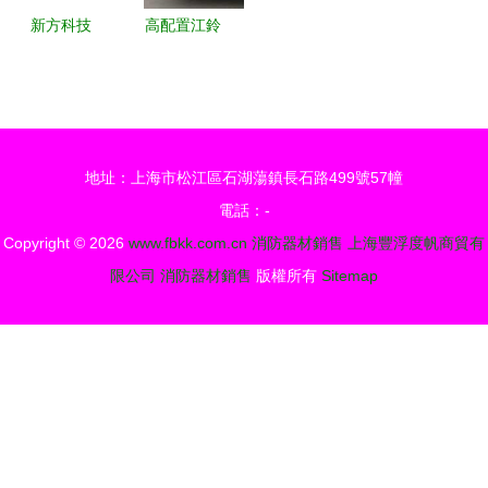
宣傳行動
銷售
新方科技
高配置江鈴
燃氣報警器
水罐消防車
與消防器材
湖北江南消
銷售的領航
防車廠家直
者
銷的可靠之
地址：上海市松江區石湖蕩鎮長石路499號57幢
選
電話：-
Copyright © 2026
www.fbkk.com.cn
消防器材銷售
上海豐浮度帆商貿有
限公司
消防器材銷售
版權所有
Sitemap