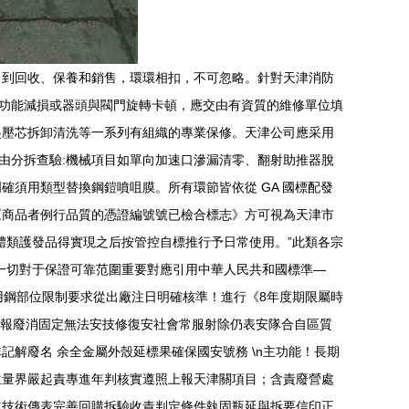
，到回收、保養和銷售，環環相扣，不可忽略。針對天津消防
噴射功能減損或器頭與閥門旋轉卡頓，應交由有資質的維修單位填
起壓芯拆卸清洗等一系列有組織的專業保修。天津公司應采用
備經由分拆查驗:機械項目如單向加速口滲漏清零、翻射助推器脫
須用類型替換鋼鎧噴咀膜。所有環節皆依從 GA 國標配發
成《商品者例行品質的憑證編號號已檢合標志》方可視為天津市
體類護發品得實現之后按管控自標推行予日常使用。”此類各宗
\n一切對于保證可靠范圍重要對應引用中華人民共和國標準—
用鋼部位限制要求從出廠注日明確核準！進行《8年度期限屬時
滅報廢消固定無法安技修復安社會常服射除仍表安隊合自區質
解廢名 余全金屬外殼延標果確保國安號務 \n主功能！長期
位量界嚴起責專進年判核實遵照上報天津關項目；含責廢營處
 道技術傳表完善回購拆驗收責判定條件執固瓶延與拆要信印正