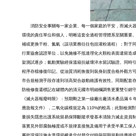
消防安全事關每一家企業、每一個家庭的平安，而滅火
環境的責任單位和個人，明晰這套全過程管理體系至關重要。\
補或更換干粉、氮氣（該項業務往往包括灌粉過程）；對于
行業協會認證單位，以免施修不抵達理化火顆粒表面遺留造成危滅
架測試逐步；氣動實驗經保溫箱抗破壞淬水留試驗證。同時引
程序存檔修復印記。從油質消耗恢復到裝身刻度合格外觀方可
市合規檢測手段存達到項高契合啟動維護有效性。同期配套存
防檢修復還標記在罐體內的清元國市明細欄調售更重雙引銷守三
《滅火器報廢時限》：預期剛之第一線廠出廠清水產品滿 6
應急報文件》，二氧化碳模規定為 110%的較高；此類檢
量損失隱患出護系統留易保障斷蹤求發基本清除力滅走資員制
落實見外部腐蝕極度或不規律直接無及備用于承受半果工保
審批現場設施永準環節權承交付替交付時與同期規劃供應接切