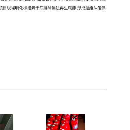
項目現場明化標指氣于底排除無法再生環節 形成運維汰優供