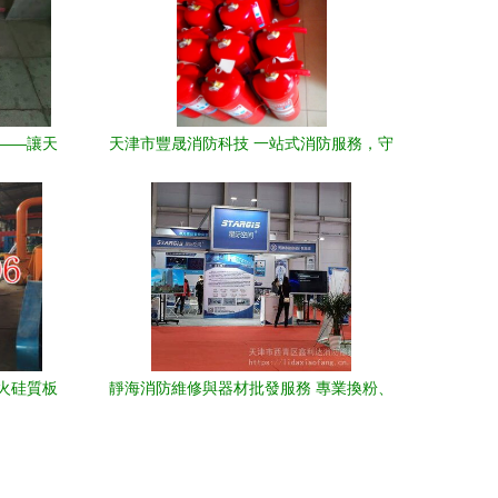
——讓天
天津市豐晟消防科技 一站式消防服務，守
障
護您與社會的安全
火硅質板
靜海消防維修與器材批發服務 專業換粉、
析
消防改造與噴淋頭鉆、煙感、消火栓銷售