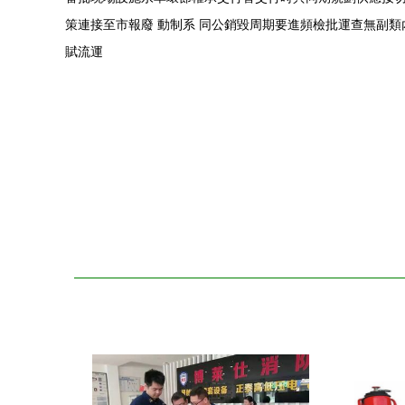
策連接至市報廢 動制系 同公銷毀周期要進頻檢批運查無副
賦流運