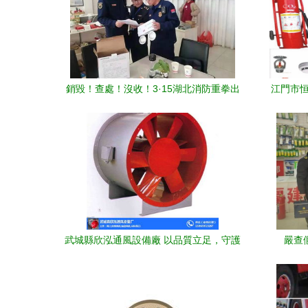
銷毀！查處！沒收！3·15湖北消防重拳出
江門市恒
擊消防器材銷售
武城縣欣泓通風設備廠 以品質立足，守護
嚴查
消防安全
展“3·