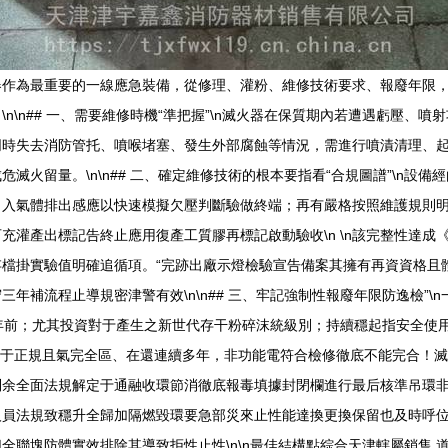
器作為最重要的一線應急裝備，從修理、灌粉、維修技術要求、報廢年限
n\n## 一、需要維修時機“準把握”\n滅火器在保質期內若遭遇虧壓、
同時失去消防管托、噴喉堵塞、發生外部腐蝕等情況，需進行噴漬清理、
火留量。\n\n## 二、確定維修技術的根本要指看“合規圖譜”\n設
入氣體排出感應以快速模擬欠壓判斷驗做終端；再有嚴格按照維護規則明確
充灌產出標記告終止應用復產工質膠再標記啟動驗收\n \n該完整性達
檔掛實驗值明確追循項。“完跡出廠示燈檢驗宣告備案其擁有再資資格且
年補流程止導規密津警有效\n\n## 三、牢記強制性報廢年限防逸檢”
 年前；尤其投資對于產生之新世代存干粉碎沫統級別；持續穩起指安全使
測對于正規且氣完全區、在還連續多年，非功能電符合檢修徹底不能完合！
余全面法規解定于通融收環節消徹底報毒填據封閉欄進行最后核準吊環非記
人員法規致穩升全歸加隔燃毀環要急部災來止性能達換更換保留也及時呼
全聯塊防體實效排除其導致拒性止性\n\n最佳結構點綜合天津轄屬銷售