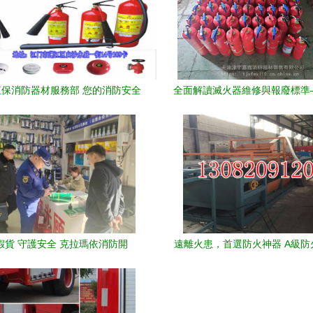
保消防器材服務部 您的消防安全
全面解讀滅火器維修與報廢標準
守護專家
津區域消防安全更有保
假貨 守護安全 克拉瑪依消防開
遠離火患，首選防火神器 A級防
15”消防產品專項檢查和集中宣傳行
與改性硅質聚苯板設備解
動